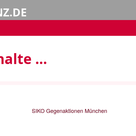
NZ.DE
alte ...