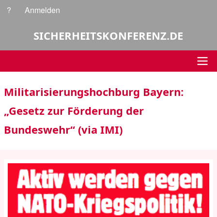
Direkt
?
Anmelden
Benutzermenü
zum
Inhalt
SICHERHEITSKONFERENZ.DE
Hauptnavigation
Militarisierungshochburg Bayern:
„Gesetz zur Förderung der
Bundeswehr“ (via IMI)