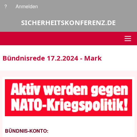
Direkt
?
Anmelden
Benutzermenü
zum
Inhalt
SICHERHEITSKONFERENZ.DE
Hauptnavigation
Bündnisrede 17.2.2024 - Mark
BÜNDNIS-KONTO: