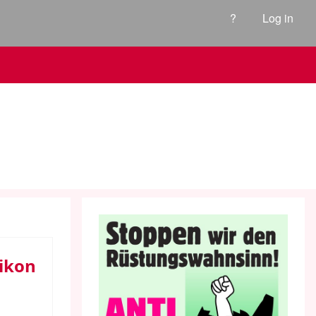
?
Log in
ikon