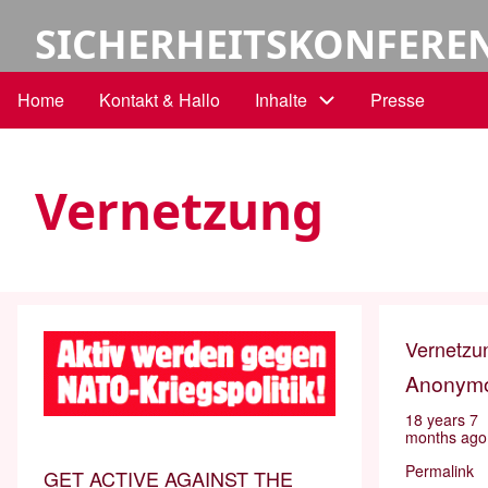
Skip
User
SICHERHEITSKONFERE
to
main
account
Home
Kontakt & Hallo
Inhalte
Presse
Main
content
menu
navigation
Vernetzung
Vernetzu
Anonym
18 years 7
months ago
Permalink
GET ACTIVE AGAINST THE