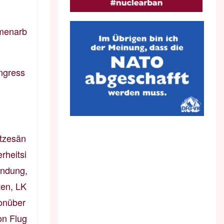
mmenarb
ngress
etzesän
rheitsi
hndung,
ten, LK
onüber
on Flug