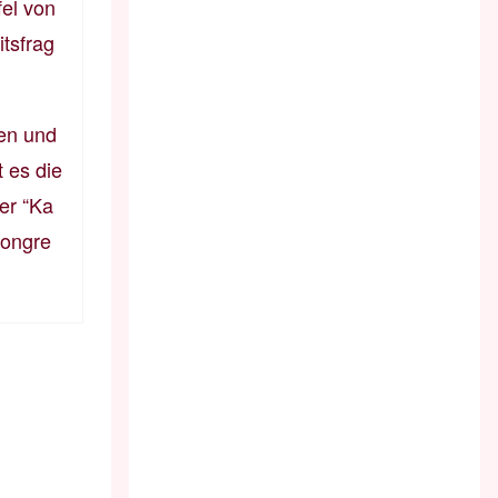
el von
itsfrag
ien und
 es die
er “Ka
kongre