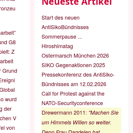
Neueste Artikel
Kronzeu
Start des neuen
AntiSikoBündnisses
arbeit”
Sommerpause ...
 und G8
Hiroshimatag
ielt: Z
Ostermarsch München 2026
arbeit
SIKO Gegenaktionen 2025
r Grund
Pressekonferenz des AntiSiko-
Ereigni
Bündnisses am 12.02.2026
Global
Call for Protest against the
So wurd
NATO-Securityconference
g der
Drewermann 2011
:
"Machen Sie
schen V
um Himmels Willen so weiter.
el von
Denn Frau Dagdelen hat