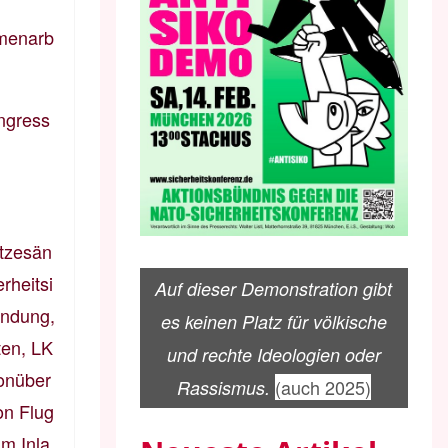
mmenarb
ngress
etzesän
rheitsi
Auf dieser Demonstration gibt
hndung,
es keinen Platz für völkische
ten, LK
und rechte Ideologien oder
onüber
(auch 2025)
Rassismus.
on Flug
m Inla