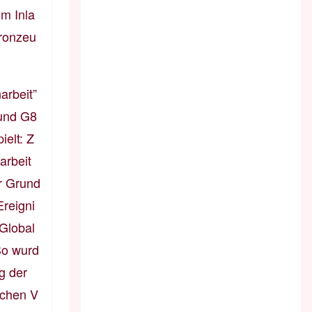
m Inla
Kronzeu
arbeit”
 und G8
ielt: Z
arbeit
r Grund
Ereigni
Global
So wurd
g der
schen V