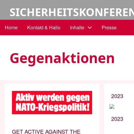
Skip
User
SICHERHEITSKONFERE
to
main
account
Home
Kontakt & Hallo
Inhalte
Presse
Main
content
menu
navigation
Gegenaktionen
2023
2023
GET ACTIVE AGAINST THE