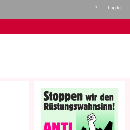
?
Log in