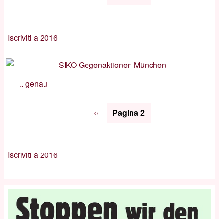
precedente
Iscriviti a 2016
.. genau
Paginazione
Pagina
‹‹
Pagina 2
precedente
Iscriviti a 2016