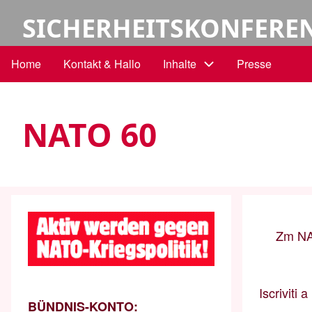
Salta
Menu
SICHERHEITSKONFERE
al
contenuto
profilo
Home
Kontakt & Hallo
Inhalte
Presse
Navigazione
principale
utente
principale
NATO 60
Zm NA
Iscriviti
BÜNDNIS-KONTO: