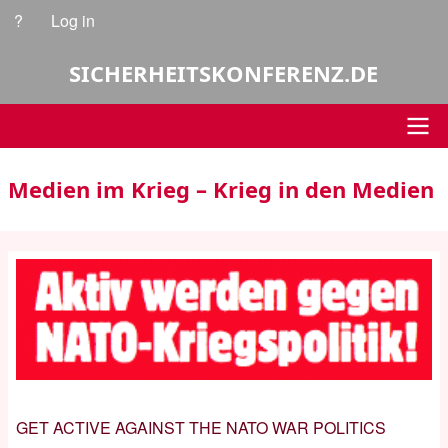
Skip
?
Log in
User
to
account
main
SICHERHEITSKONFERENZ.DE
content
menu
Main
Medien im Krieg – Krieg in den Medien
navigation
GET ACTIVE AGAINST THE NATO WAR POLITICS