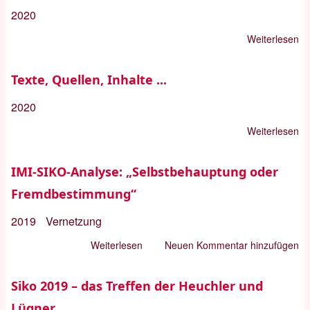
2020
Weiterlesen
üb
Un
20
Texte, Quellen, Inhalte ...
2020
Weiterlesen
üb
Te
Qu
IMI-SIKO-Analyse: „Selbstbehauptung oder
In
Fremdbestimmung“
...
2019
Vernetzung
Weiterlesen
über
Neuen Kommentar hinzufügen
IMI-
SIKO-
Siko 2019 – das Treffen der Heuchler und
Analyse:
Lügner