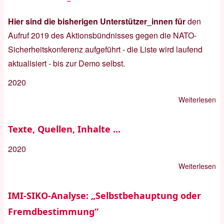
Hier sind die bisherigen Unterstützer_innen für
den
Aufruf 2019 des Aktionsbündnisses gegen die NATO-
Sicherheitskonferenz
aufgeführt - die Liste wird laufend
aktualisiert - bis zur Demo selbst.
2020
Weiterlesen
üb
Un
20
Texte, Quellen, Inhalte ...
2020
Weiterlesen
üb
Te
Qu
IMI-SIKO-Analyse: „Selbstbehauptung oder
In
Fremdbestimmung“
...