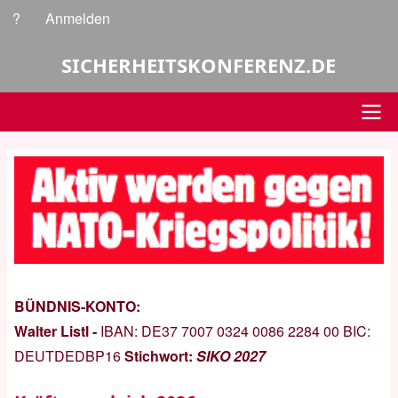
Direkt
?
Anmelden
Benutzermenü
zum
Inhalt
SICHERHEITSKONFERENZ.DE
Hauptnavigation
BÜNDNIS-KONTO:
Walter Listl -
IBAN:
DE37 7007 0324 0086 2284 00
BIC:
DEUTDEDBP16
Stichwort:
SIKO 2027