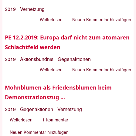
2019
Vernetzung
Weiterlesen
über
Neuen Kommentar hinzufügen
Europas
teuerstes
PE 12.2.2019: Europa darf nicht zum atomaren
Waffenprogramm
Schlachtfeld werden
aller
Zeiten
2019
Aktionsbündnis
Gegenaktionen
Weiterlesen
über
Neuen Kommentar hinzufügen
PE
12.2.2019:
Mohnblumen als Friedensblumen beim
Europa
Demonstrationszug ...
darf
nicht
2019
Gegenaktionen
Vernetzung
zum
Weiterlesen
über
1 Kommentar
atomaren
Mohnblumen
Schlachtfeld
Neuen Kommentar hinzufügen
als