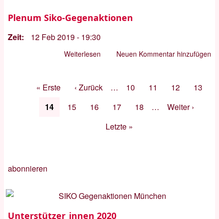
Presseerklärung
1.2.2019
Plenum Siko-Gegenaktionen
-
Zeit
12 Feb 2019 - 19:30
INF-
Vertrag
Weiterlesen
über
Neuen Kommentar hinzufügen
Plenum
Siko-
Seitennummerierung
Erste
« Erste
Vorherige
‹ Zurück
…
Seite
10
Seite
11
Seite
12
Seite
13
Gegenaktionen
Seite
Seite
Aktuelle
14
Seite
15
Seite
16
Seite
17
Seite
18
…
Nächste
Weiter ›
Seite
Seite
Letzte
Letzte »
Seite
abonnieren
Unterstützer_innen 2020