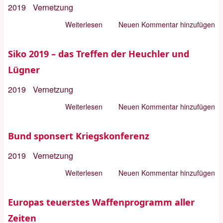
2019
Vernetzung
Weiterlesen
über
Neuen Kommentar hinzufügen
IMI-
SIKO-
Siko 2019 – das Treffen der Heuchler und
Analyse:
Lügner
„Selbstbehauptung
oder
2019
Vernetzung
Fremdbestimmung“
Weiterlesen
über
Neuen Kommentar hinzufügen
Siko
2019
Bund sponsert Kriegskonferenz
–
2019
Vernetzung
das
Treffen
Weiterlesen
über
Neuen Kommentar hinzufügen
der
Bund
Heuchler
sponsert
Europas teuerstes Waffenprogramm aller
und
Kriegskonferenz
Zeiten
Lügner