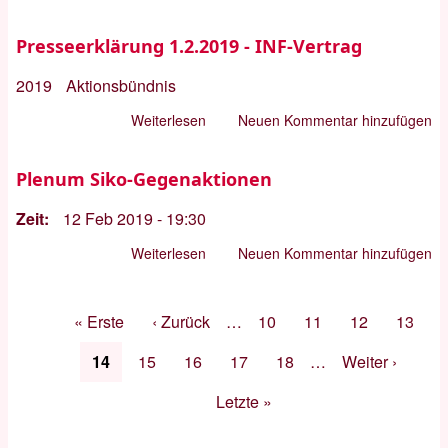
werden
Friedensblumen
Presseerklärung 1.2.2019 - INF-Vertrag
beim
Demonstrationszug
2019
Aktionsbündnis
...
Weiterlesen
über
Neuen Kommentar hinzufügen
Presseerklärung
1.2.2019
Plenum Siko-Gegenaktionen
-
Zeit
12 Feb 2019 - 19:30
INF-
Vertrag
Weiterlesen
über
Neuen Kommentar hinzufügen
Plenum
Siko-
Seitennummerierung
Erste
« Erste
Vorherige
‹ Zurück
…
Seite
10
Seite
11
Seite
12
Seite
13
Gegenaktionen
Seite
Seite
Aktuelle
14
Seite
15
Seite
16
Seite
17
Seite
18
…
Nächste
Weiter ›
Seite
Seite
Letzte
Letzte »
Seite