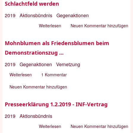
Schlachtfeld werden
aller
Zeiten
2019
Aktionsbündnis
Gegenaktionen
Weiterlesen
über
Neuen Kommentar hinzufügen
PE
12.2.2019:
Mohnblumen als Friedensblumen beim
Europa
Demonstrationszug ...
darf
nicht
2019
Gegenaktionen
Vernetzung
zum
Weiterlesen
über
1 Kommentar
atomaren
Mohnblumen
Schlachtfeld
Neuen Kommentar hinzufügen
als
werden
Friedensblumen
Presseerklärung 1.2.2019 - INF-Vertrag
beim
Demonstrationszug
2019
Aktionsbündnis
...
Weiterlesen
über
Neuen Kommentar hinzufügen