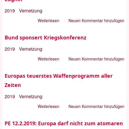
„Selbstbehauptung
oder
2019
Vernetzung
Fremdbestimmung“
Weiterlesen
über
Neuen Kommentar hinzufügen
Siko
2019
Bund sponsert Kriegskonferenz
–
2019
Vernetzung
das
Treffen
Weiterlesen
über
Neuen Kommentar hinzufügen
der
Bund
Heuchler
sponsert
Europas teuerstes Waffenprogramm aller
und
Kriegskonferenz
Zeiten
Lügner
2019
Vernetzung
Weiterlesen
über
Neuen Kommentar hinzufügen
Europas
teuerstes
PE 12.2.2019: Europa darf nicht zum atomaren
Waffenprogramm