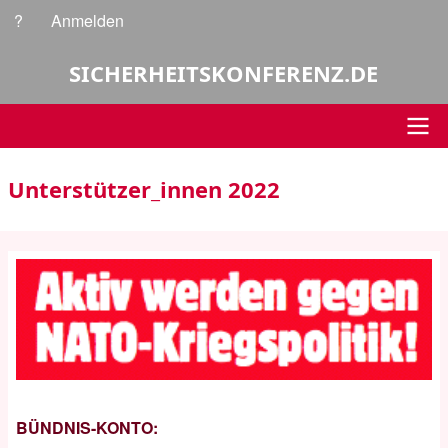
Direkt
?
Anmelden
Benutzermenü
zum
Inhalt
SICHERHEITSKONFERENZ.DE
Hauptnavigation
Unterstützer_innen 2022
BÜNDNIS-KONTO: