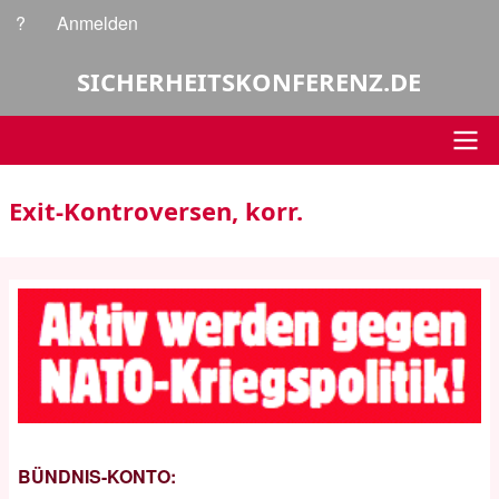
Direkt
?
Anmelden
Benutzermenü
zum
Inhalt
SICHERHEITSKONFERENZ.DE
Hauptnavigation
Exit-Kontroversen, korr.
BÜNDNIS-KONTO: