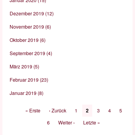
Januar 2020
(15)
Dezember 2019
(12)
November 2019
(6)
Oktober 2019
(6)
September 2019
(4)
März 2019
(5)
Februar 2019
(23)
Januar 2019
(8)
Seitennummerierung
Erste
« Erste
Vorherige
‹ Zurück
Seite
1
Aktuelle
2
Seite
3
Seite
4
Seite
5
Seite
Seite
Seite
Seite
6
Nächste
Weiter ›
Letzte
Letzte »
Seite
Seite