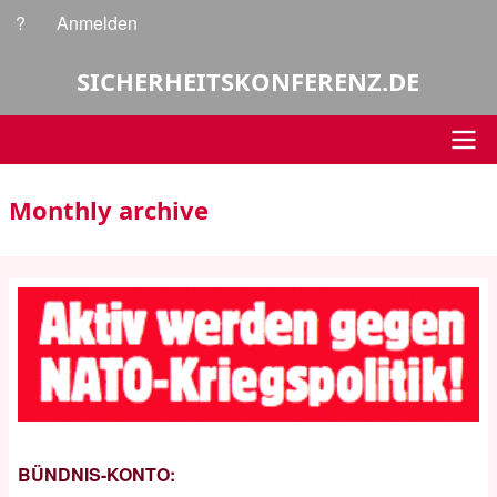
Direkt
?
Anmelden
Benutzermenü
zum
Inhalt
SICHERHEITSKONFERENZ.DE
Hauptnavigation
Monthly archive
BÜNDNIS-KONTO: