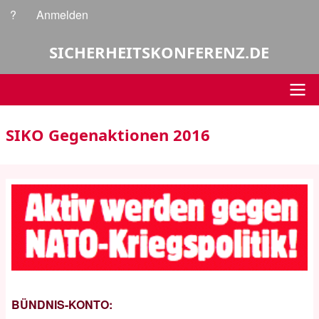
Direkt
?
Anmelden
Benutzermenü
zum
Inhalt
SICHERHEITSKONFERENZ.DE
Hauptnavigation
SIKO Gegenaktionen 2016
BÜNDNIS-KONTO: