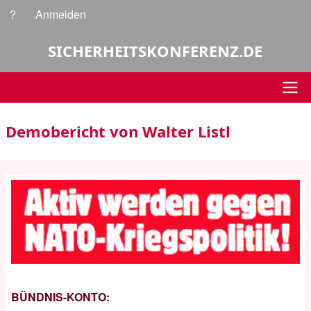
Direkt
?
Anmelden
Benutzermenü
zum
Inhalt
SICHERHEITSKONFERENZ.DE
Hauptnavigation
Demobericht von Walter Listl
BÜNDNIS-KONTO: