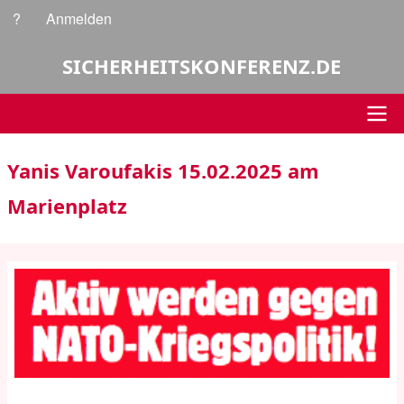
Direkt
?
Anmelden
Benutzermenü
zum
Inhalt
SICHERHEITSKONFERENZ.DE
Hauptnavigation
Yanis Varoufakis 15.02.2025 am
Marienplatz