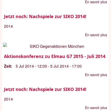
En savoir plus
su
Ak
zu
Jetzt noch: Nachspiele zur SIKO 2014!
El
2014
G
20
En savoir plus
su
-
Je
Jul
no
20
Na
Aktionskonferenz zu Elmau G7 2015 - Juli 2014
zu
Zeit
5 Jul 2014 - 12:00
-
5 Jul 2014 - 17:00
SI
20
En savoir plus
su
Ak
zu
Jetzt noch: Nachspiele zur SIKO 2014!
El
2014
G
20
En savoir plus
su