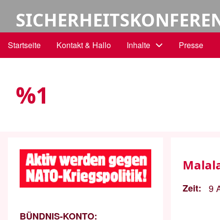
Direkt
Benutzermenü
SICHERHEITSKONFERE
zum
Inhalt
Startseite
Kontakt & Hallo
Inhalte
Presse
Hauptnavigation
%1
Malala
Zeit
9 
BÜNDNIS-KONTO: