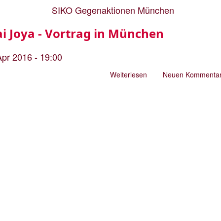
Joya
-
i Joya - Vortrag in München
Vortrag
in
Apr 2016 - 19:00
München
Weiterlesen
über
Neuen Kommentar
Malalai
Joya
-
Vortrag
in
München