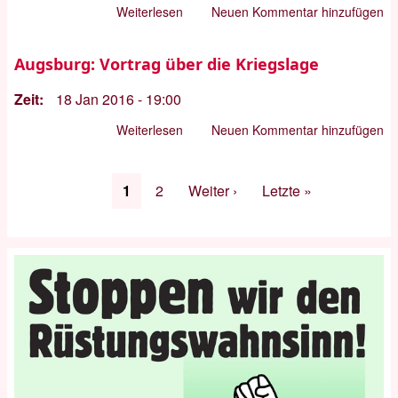
Kr
Weiterlesen
über
Neuen Kommentar hinzufügen
un
Infoveranstaltung
Te
Jugendblock
Augsburg: Vortrag über die Kriegslage
...
Zeit
18 Jan 2016 - 19:00
Weiterlesen
über
Neuen Kommentar hinzufügen
Augsburg:
Vortrag
Seitennummerierung
Aktuelle
1
Seite
2
Nächste
Weiter ›
Letzte
Letzte »
über
Seite
Seite
Seite
die
Kriegslage