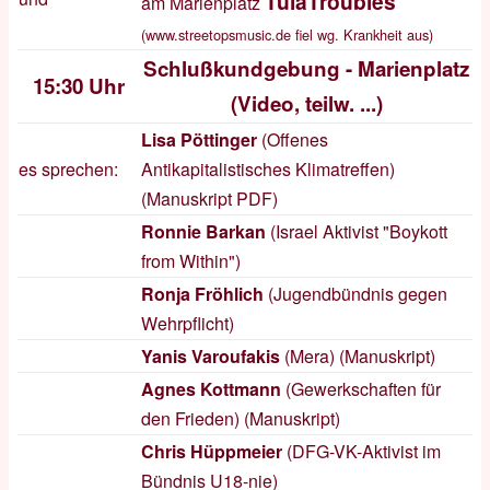
TulaTroubles
am Marienplatz
(
www.streetopsmusic.de
fiel wg. Krankheit aus)
Schlußkundgebung - Marienplatz
15:30 Uhr
(
Video, teilw. ...
)
Lisa Pöttinger
(Offenes
es sprechen:
Antikapitalistisches Klimatreffen)
(
Manuskript
PDF
)
Ronnie Barkan
(Israel Aktivist "Boykott
from Within")
Ronja Fröhlich
(Jugendbündnis gegen
Wehrpflicht)
Yanis Varoufakis
(Mera) (
Manuskript
)
Agnes Kottmann
(Gewerkschaften für
den Frieden) (
Manuskript
)
Chris Hüppmeier
(DFG-VK-Aktivist im
Bündnis U18-nie)