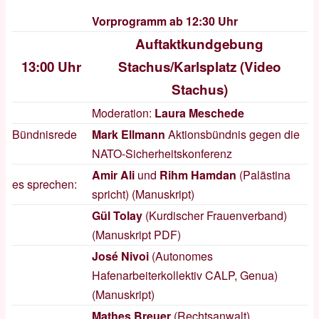
Vorprogramm ab 12:30 Uhr
Auftaktkundgebung
13:00 Uhr
Stachus/Karlsplatz (
Video
Stachus
)
Moderation:
Laura Meschede
Bündnisrede
Mark Ellmann
Aktionsbündnis gegen die
NATO-Sicherheitskonferenz
Amir Ali
und
Rihm Hamdan
(Palästina
es sprechen:
spricht) (
Manuskript
)
Gül Tolay
(Kurdischer Frauenverband)
(Manuskript
PDF
)
José Nivoi
(Autonomes
Hafenarbeiterkollektiv CALP, Genua)
(
Manuskript
)
Mathes Breuer
(Rechtsanwalt)