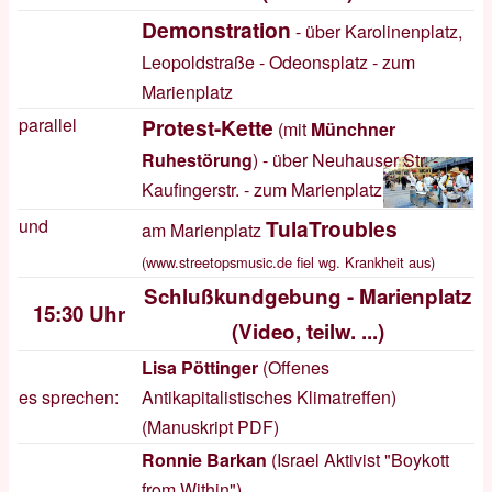
Demonstration
- über Karolinenplatz,
Leopoldstraße - Odeonsplatz - zum
Marienplatz
parallel
Protest-Kette
(mit
Münchner
Ruhestörung
) - über Neuhauser Str. -
Kaufingerstr. - zum Marienplatz
und
TulaTroubles
am Marienplatz
(
www.streetopsmusic.de
fiel wg. Krankheit aus)
Schlußkundgebung - Marienplatz
15:30 Uhr
(
Video, teilw. ...
)
Lisa Pöttinger
(Offenes
es sprechen:
Antikapitalistisches Klimatreffen)
(
Manuskript
PDF
)
Ronnie Barkan
(Israel Aktivist "Boykott
from Within")