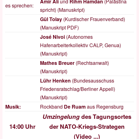
Amir Ali
und
Rihm Hamdan
(Palästina
es sprechen:
spricht) (
Manuskript
)
Gül Tolay
(Kurdischer Frauenverband)
(Manuskript
PDF
)
José Nivoi
(Autonomes
Hafenarbeiterkollektiv CALP, Genua)
(
Manuskript
)
Mathes Breuer
(Rechtsanwalt)
(
Manuskript
)
Lühr Henken
(Bundesausschuss
Friedensratschlag/Berliner Appell)
(
Manuskript
)
Musik:
Rockband
De Ruam
aus Regensburg
Umzingelung
des Tagungsortes
14:00 Uhr
der NATO-Kriegs-Strategen
(
Video ...
)