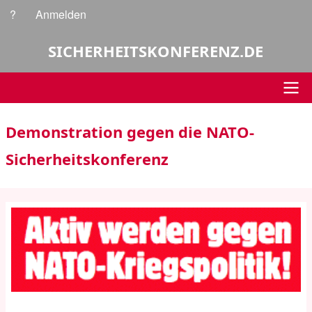
Direkt
?
Anmelden
Benutzermenü
zum
Inhalt
SICHERHEITSKONFERENZ.DE
Hauptnavigation
Demonstration gegen die NATO-
Sicherheitskonferenz