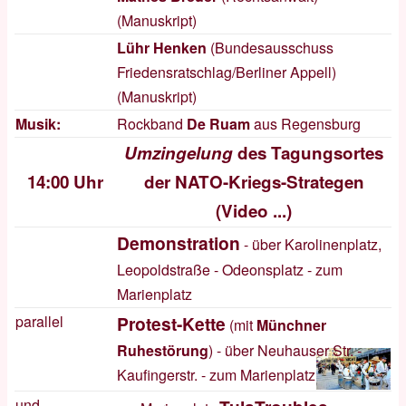
(
Manuskript
)
Lühr Henken
(Bundesausschuss
Friedensratschlag/Berliner Appell)
(
Manuskript
)
Musik:
Rockband
De Ruam
aus Regensburg
Umzingelung
des Tagungsortes
14:00 Uhr
der NATO-Kriegs-Strategen
(
Video ...
)
Demonstration
- über Karolinenplatz,
Leopoldstraße - Odeonsplatz - zum
Marienplatz
parallel
Protest-Kette
(mit
Münchner
Ruhestörung
) - über Neuhauser Str. -
Kaufingerstr. - zum Marienplatz
und